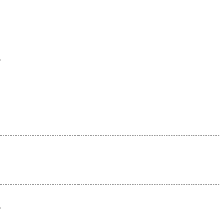
。
。
。