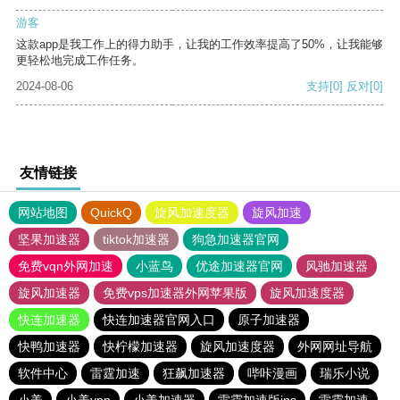
游客
这款app是我工作上的得力助手，让我的工作效率提高了50%，让我能够
更轻松地完成工作任务。
2024-08-06
支持
[0]
反对
[0]
友情链接
网站地图
QuickQ
旋风加速度器
旋风加速
坚果加速器
tiktok加速器
狗急加速器官网
免费vqn外网加速
小蓝鸟
优途加速器官网
风驰加速器
旋风加速器
免费vps加速器外网苹果版
旋风加速度器
快连加速器
快连加速器官网入口
原子加速器
快鸭加速器
快柠檬加速器
旋风加速度器
外网网址导航
软件中心
雷霆加速
狂飙加速器
哔咔漫画
瑞乐小说