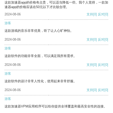
这款加速器app的价格有点贵，可以适当降低一些。我个人觉得，一款加
速器app的价格应该在50元以下才比较合理。
2024-08-06
支持
[0]
反对
[0]
游客
这款游戏的音乐非常优美，听了让人心旷神怡。
2024-08-06
支持
[0]
反对
[0]
游客
这款软件的功能非常全面，可以满足我所有需求。
2024-08-06
支持
[0]
反对
[0]
游客
这款软件的设计非常人性化，使用起来非常舒服。
2024-08-06
支持
[0]
反对
[0]
游客
这款加速器VPM应用程序可以给你提供全球覆盖和最高安全性的连接。