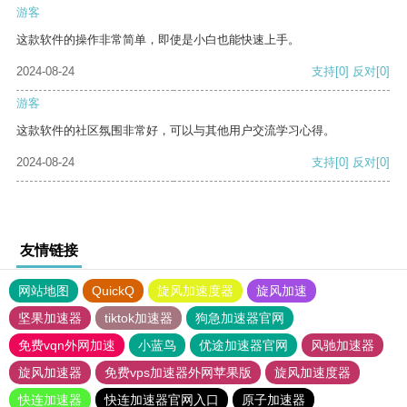
游客
这款软件的操作非常简单，即使是小白也能快速上手。
2024-08-24
支持
[0]
反对
[0]
游客
这款软件的社区氛围非常好，可以与其他用户交流学习心得。
2024-08-24
支持
[0]
反对
[0]
友情链接
网站地图
QuickQ
旋风加速度器
旋风加速
坚果加速器
tiktok加速器
狗急加速器官网
免费vqn外网加速
小蓝鸟
优途加速器官网
风驰加速器
旋风加速器
免费vps加速器外网苹果版
旋风加速度器
快连加速器
快连加速器官网入口
原子加速器