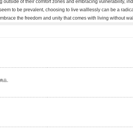
g outside of their comfort zones and embracing vulnerability, ind
eem to be prevalent, choosing to live walllessly can be a radical 
embrace the freedom and unity that comes with living without wa
的商品。