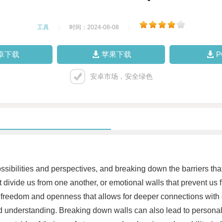
工具
|
时间：2024-08-08
|
卓下载
苹果下载
安卓市场，安全绿色
ossibilities and perspectives, and breaking down the barriers th
 divide us from one another, or emotional walls that prevent us
f freedom and openness that allows for deeper connections with o
d understanding. Breaking down walls can also lead to personal 