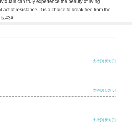
ividuals can truly experience the beauty of living
act of resistance. It is a choice to break free from the
lls.#3#
支持
[0]
反对
[0]
支持
[0]
反对
[0]
支持
[0]
反对
[0]